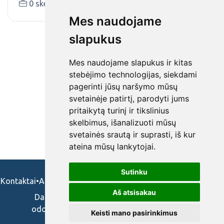
0 skelbimai (-ų)
bta.lt
Mes naudojame
slapukus
Mes naudojame slapukus ir kitas
stebėjimo technologijas, siekdami
pagerinti jūsų naršymo mūsų
svetainėje patirtį, parodyti jums
pritaikytą turinį ir tikslinius
skelbimus, išanalizuoti mūsų
svetainės srautą ir suprasti, iš kur
ateina mūsų lankytojai.
Sutinku
Kontaktai
•
Apie mus
•
Naudojimosi taisykės
•
Privatumo politika
Aš atsisakau
Darbo skelbimai ir pasiūlymai: gydytojams,
odontologams, slaugytojams, veterinarams,
Keisti mano pasirinkimus
vaistininkams.