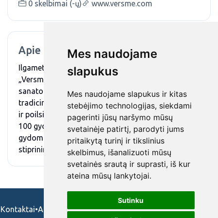
0 skelbimai (-ų)
www.versme.com
Apie mus
Mes naudojame
Ilgametę patirtį turinti, Birštone įsikūrusi sanatorija
slapukus
„Versmė“ - pripažinta medicininės reabilitacijos ir
sanatorinio gydymo įstaiga, jau 55 metus teikianti
Mes naudojame slapukus ir kitas
tradicinės medicininės reabilitacijos, sveikatinimo
stebėjimo technologijas, siekdami
ir poilsio paslaugas. Svečiams siūlo daugiau nei
pagerinti jūsų naršymo mūsų
100 gydomųjų ir SPA procedūrų asortimentą bei
svetainėje patirtį, parodyti jums
gydomųjų gamtinių veiksnių naudą organizmo
pritaikytą turinį ir tikslinius
stiprinimui, sveikatos gerinimui ar ligų prevencijai.
skelbimus, išanalizuoti mūsų
svetainės srautą ir suprasti, iš kur
ateina mūsų lankytojai.
Sutinku
Kontaktai
•
Apie mus
•
Naudojimosi taisykės
•
Privatumo politika