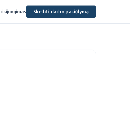
risijungimas
Skelbti darbo pasiūlymą