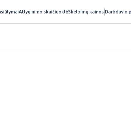
siūlymai
Atlyginimo skaičiuoklė
Skelbimų kainos
Darbdavio p