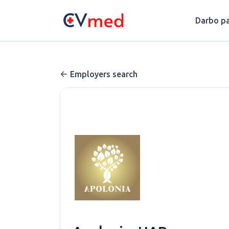
Update cookies preferences
Darbo pa
Employers search