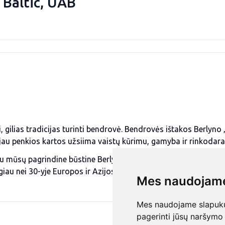
 Baltic, UAB
 gilias tradicijas turinti bendrovė. Bendrovės ištakos Berlyno
 jau penkios kartos užsiima vaistų kūrimu, gamyba ir rinkodara
 mūsų pagrindine būstine Berlyne, kuriai esame nuoširdžiai a
u nei 30-yje Europos ir Azijos šalių. Iš viso pas mus dirba vir
Mes naudojame
Mes naudojame slapukus
pagerinti jūsų naršymo 