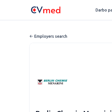
Update cookies preferences
Darbo pa
Employers search