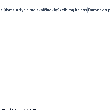
siūlymai
Atlyginimo skaičiuoklė
Skelbimų kainos
Darbdavio p