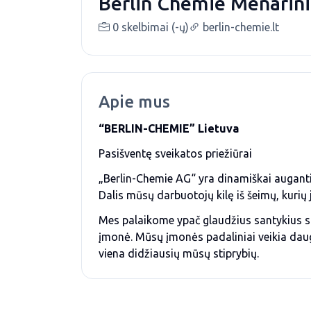
Berlin Chemie Menarini
0 skelbimai (-ų)
berlin-chemie.lt
Apie mus
“BERLIN-CHEMIE” Lietuva
Pasišventę sveikatos priežiūrai
„Berlin-Chemie AG“ yra dinamiškai auganti,
Dalis mūsų darbuotojų kilę iš šeimų, kurių
Mes palaikome ypač glaudžius santykius su
įmonė. Mūsų įmonės padaliniai veikia daugia
viena didžiausių mūsų stiprybių.