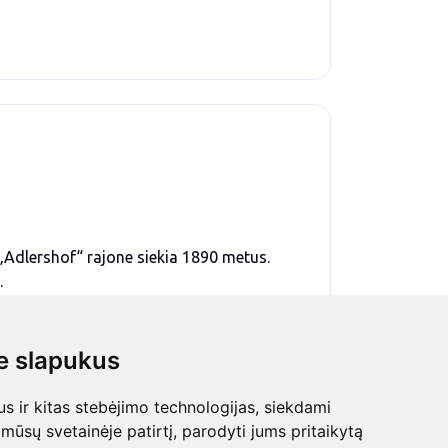
 „Adlershof“ rajone siekia 1890 metus.
.
tsidavę. Taip pat esame kosmopolitiška
š 70-ies tautybių žmonės. Ši įvairovė – tai
 slapukus
 ir kitas stebėjimo technologijas, siekdami
mūsų svetainėje patirtį, parodyti jums pritaikytą