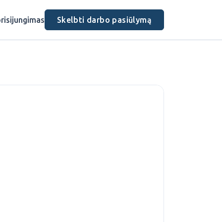
risijungimas
Skelbti darbo pasiūlymą