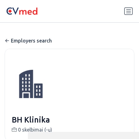
Update cookies preferences
Employers search
BH Klinika
0 skelbimai (-ų)