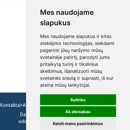
Mes naudojame
slapukus
Mes naudojame slapukus ir kitas
stebėjimo technologijas, siekdami
pagerinti jūsų naršymo mūsų
svetainėje patirtį, parodyti jums
pritaikytą turinį ir tikslinius
skelbimus, išanalizuoti mūsų
svetainės srautą ir suprasti, iš kur
ateina mūsų lankytojai.
Sutinku
Kontaktai
•
Apie mus
•
Naudojimosi taisykės
•
Privatumo politika
Aš atsisakau
Darbo skelbimai ir pasiūlymai: gydytojams,
odontologams, slaugytojams, veterinarams,
Keisti mano pasirinkimus
vaistininkams.