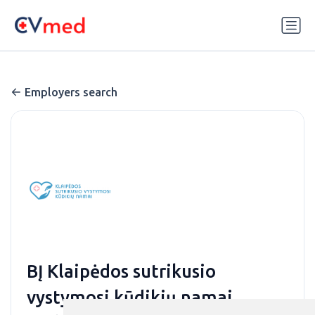
Update cookies preferences
Employers search
BĮ Klaipėdos sutrikusio
vystymosi kūdikių namai