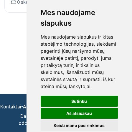
0 skelbimai (-ų)
www.kudikeliai.lt
Mes naudojame
slapukus
Mes naudojame slapukus ir kitas
stebėjimo technologijas, siekdami
pagerinti jūsų naršymo mūsų
svetainėje patirtį, parodyti jums
pritaikytą turinį ir tikslinius
skelbimus, išanalizuoti mūsų
svetainės srautą ir suprasti, iš kur
ateina mūsų lankytojai.
Sutinku
Kontaktai
•
Apie mus
•
Naudojimosi taisykės
•
Privatumo politika
Aš atsisakau
Darbo skelbimai ir pasiūlymai: gydytojams,
odontologams, slaugytojams, veterinarams,
Keisti mano pasirinkimus
vaistininkams.