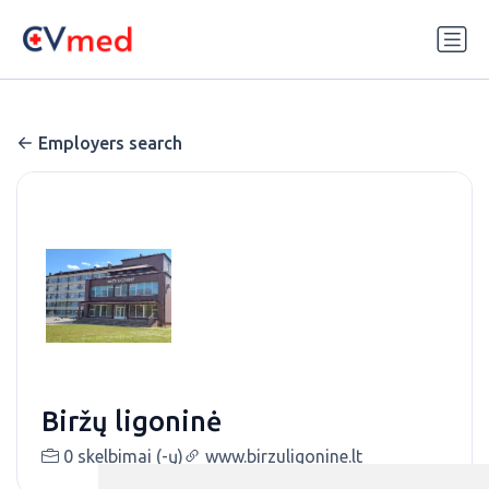
Update cookies preferences
Employers search
Biržų ligoninė
0 skelbimai (-ų)
www.birzuligonine.lt