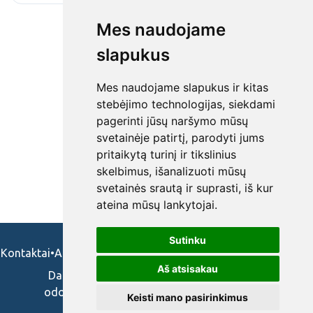
Mes naudojame
slapukus
Mes naudojame slapukus ir kitas
stebėjimo technologijas, siekdami
pagerinti jūsų naršymo mūsų
svetainėje patirtį, parodyti jums
pritaikytą turinį ir tikslinius
skelbimus, išanalizuoti mūsų
svetainės srautą ir suprasti, iš kur
ateina mūsų lankytojai.
Sutinku
Kontaktai
•
Apie mus
•
Naudojimosi taisykės
•
Privatumo politika
Aš atsisakau
Darbo skelbimai ir pasiūlymai: gydytojams,
odontologams, slaugytojams, veterinarams,
Keisti mano pasirinkimus
vaistininkams.