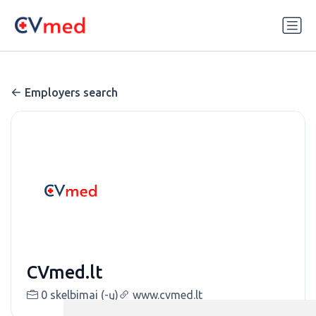
Update cookies preferences
Employers search
CVmed.lt
0 skelbimai (-ų)
www.cvmed.lt