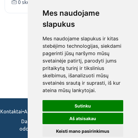
0 skelbimai (-ų)
www.dainupspc.lt
Mes naudojame
slapukus
Mes naudojame slapukus ir kitas
stebėjimo technologijas, siekdami
pagerinti jūsų naršymo mūsų
svetainėje patirtį, parodyti jums
pritaikytą turinį ir tikslinius
skelbimus, išanalizuoti mūsų
svetainės srautą ir suprasti, iš kur
ateina mūsų lankytojai.
Sutinku
Kontaktai
•
Apie mus
•
Naudojimosi taisykės
•
Privatumo politika
Aš atsisakau
Darbo skelbimai ir pasiūlymai: gydytojams,
odontologams, slaugytojams, veterinarams,
Keisti mano pasirinkimus
vaistininkams.