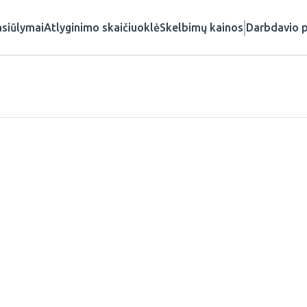
siūlymai
Atlyginimo skaičiuoklė
Skelbimų kainos
Darbdavio p