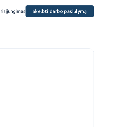
risijungimas
Skelbti darbo pasiūlymą