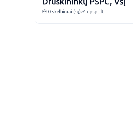
Druskininkų PSPC, VšĮ
0 skelbimai (-ų)
dpspc.lt