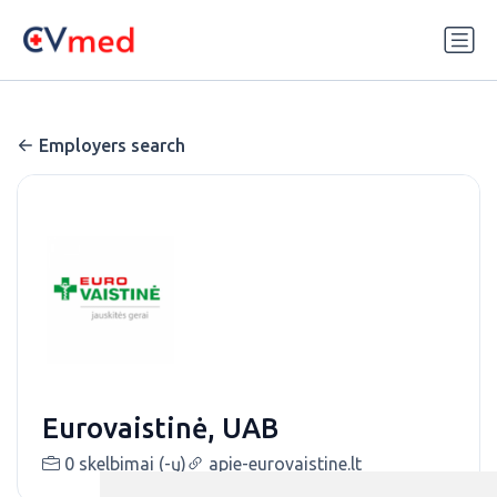
Update cookies preferences
Employers search
Eurovaistinė, UAB
0 skelbimai (-ų)
apie-eurovaistine.lt