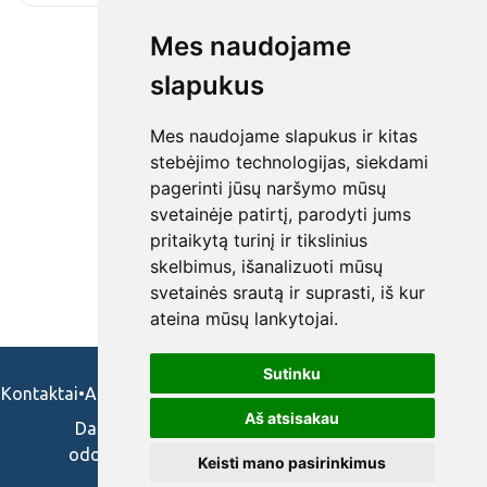
Mes naudojame
slapukus
Mes naudojame slapukus ir kitas
stebėjimo technologijas, siekdami
pagerinti jūsų naršymo mūsų
svetainėje patirtį, parodyti jums
pritaikytą turinį ir tikslinius
skelbimus, išanalizuoti mūsų
svetainės srautą ir suprasti, iš kur
ateina mūsų lankytojai.
Sutinku
Kontaktai
•
Apie mus
•
Naudojimosi taisykės
•
Privatumo politika
Aš atsisakau
Darbo skelbimai ir pasiūlymai: gydytojams,
odontologams, slaugytojams, veterinarams,
Keisti mano pasirinkimus
vaistininkams.