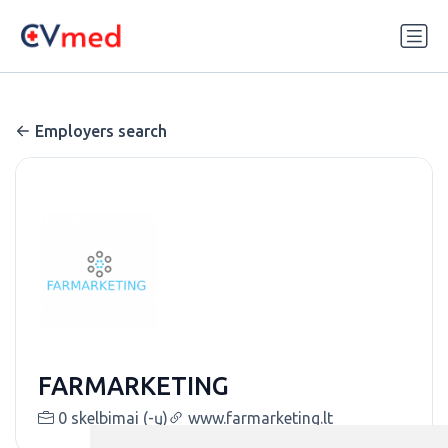
Update cookies preferences
Employers search
FARMARKETING
0 skelbimai (-ų)
www.farmarketing.lt