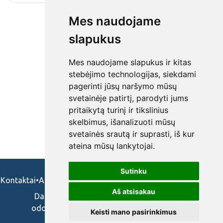
Mes naudojame
slapukus
Mes naudojame slapukus ir kitas
stebėjimo technologijas, siekdami
pagerinti jūsų naršymo mūsų
svetainėje patirtį, parodyti jums
pritaikytą turinį ir tikslinius
skelbimus, išanalizuoti mūsų
svetainės srautą ir suprasti, iš kur
ateina mūsų lankytojai.
Sutinku
Kontaktai
•
Apie mus
•
Naudojimosi taisykės
•
Privatumo politika
Aš atsisakau
Darbo skelbimai ir pasiūlymai: gydytojams,
odontologams, slaugytojams, veterinarams,
Keisti mano pasirinkimus
vaistininkams.