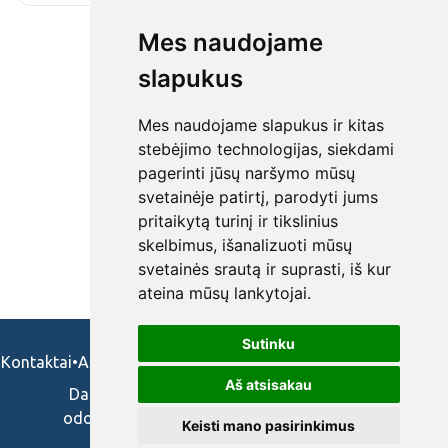
Mes naudojame
slapukus
Mes naudojame slapukus ir kitas
stebėjimo technologijas, siekdami
pagerinti jūsų naršymo mūsų
svetainėje patirtį, parodyti jums
pritaikytą turinį ir tikslinius
skelbimus, išanalizuoti mūsų
svetainės srautą ir suprasti, iš kur
ateina mūsų lankytojai.
Sutinku
Kontaktai
•
Apie mus
•
Naudojimosi taisykės
•
Privatumo politika
Aš atsisakau
Darbo skelbimai ir pasiūlymai: gydytojams,
odontologams, slaugytojams, veterinarams,
Keisti mano pasirinkimus
vaistininkams.