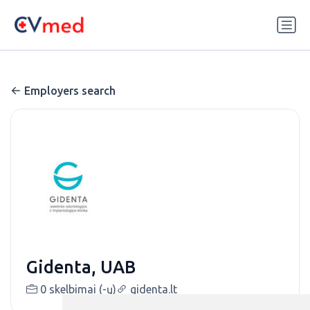
Update cookies preferences
Employers search
Gidenta, UAB
0 skelbimai (-ų)
gidenta.lt