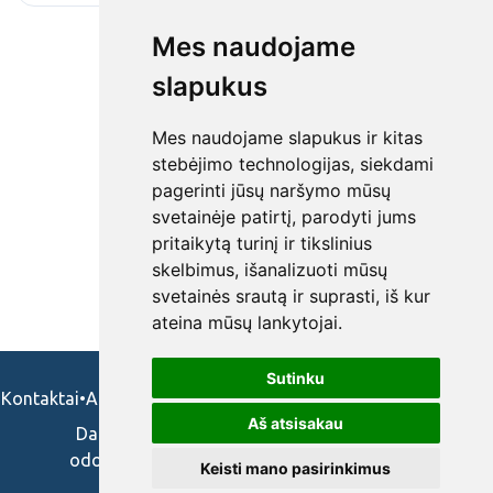
Mes naudojame
slapukus
Mes naudojame slapukus ir kitas
stebėjimo technologijas, siekdami
pagerinti jūsų naršymo mūsų
svetainėje patirtį, parodyti jums
pritaikytą turinį ir tikslinius
skelbimus, išanalizuoti mūsų
svetainės srautą ir suprasti, iš kur
ateina mūsų lankytojai.
Sutinku
Kontaktai
•
Apie mus
•
Naudojimosi taisykės
•
Privatumo politika
Aš atsisakau
Darbo skelbimai ir pasiūlymai: gydytojams,
odontologams, slaugytojams, veterinarams,
Keisti mano pasirinkimus
vaistininkams.