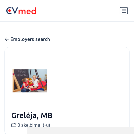
Update cookies preferences
Employers search
Grelėja, MB
0 skelbimai (-ų)