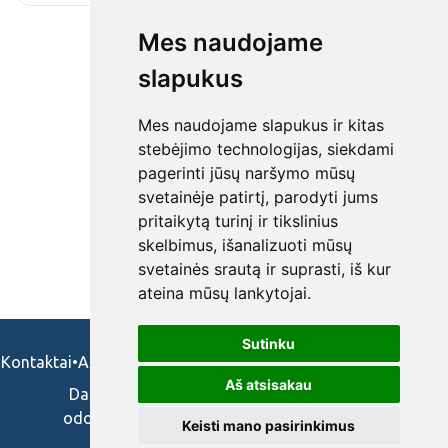
Mes naudojame
slapukus
Mes naudojame slapukus ir kitas
stebėjimo technologijas, siekdami
pagerinti jūsų naršymo mūsų
svetainėje patirtį, parodyti jums
pritaikytą turinį ir tikslinius
skelbimus, išanalizuoti mūsų
svetainės srautą ir suprasti, iš kur
ateina mūsų lankytojai.
Sutinku
Kontaktai
•
Apie mus
•
Naudojimosi taisykės
•
Privatumo politika
Aš atsisakau
Darbo skelbimai ir pasiūlymai: gydytojams,
odontologams, slaugytojams, veterinarams,
Keisti mano pasirinkimus
vaistininkams.