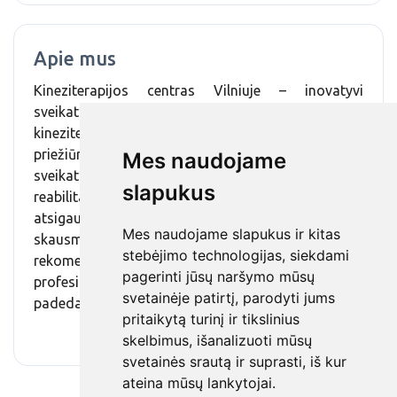
Apie mus
Kineziterapijos centras Vilniuje – inovatyvi
sveikatos priežiūros įstaiga, siūlanti modernią
kineziterapiją, pažangią įrangą ir aukščiausio lygio
priežiūrą. Čia teikiamos aukštos kokybės
Mes naudojame
sveikatinimo. kineziterapijos, gydomojo masažo ir
slapukus
reabilitacijos paslaugos, padedančios greičiau
atsigauti po traumų, operacijų ar spręsti lėtinius
Mes naudojame slapukus ir kitas
skausmus. Centras pelnė puikias klientų
stebėjimo technologijas, siekdami
rekomendacijas dėl individualaus požiūrio,
pagerinti jūsų naršymo mūsų
profesionalios komandos ir efektyvių sprendimų,
svetainėje patirtį, parodyti jums
padedančių atkurti judėjimą bei gyvenimo kokybę.
pritaikytą turinį ir tikslinius
skelbimus, išanalizuoti mūsų
svetainės srautą ir suprasti, iš kur
ateina mūsų lankytojai.