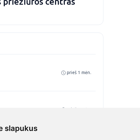
 priežiūros centras
prieš 1 mėn.
prieš 1 mėn.
 slapukus