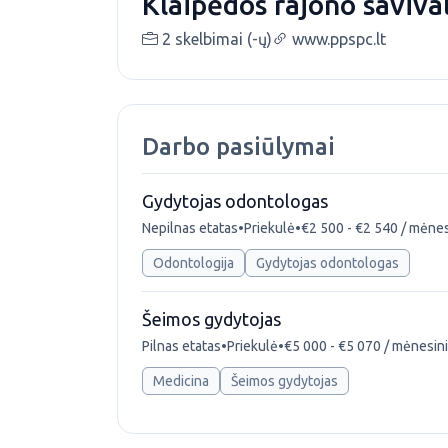
Klaipėdos rajono saviva
2 skelbimai (-ų)
www.ppspc.lt
Darbo pasiūlymai
Gydytojas odontologas
Nepilnas etatas
•
Priekulė
•
€2 500 - €2 540 / mėnes
Odontologija
Gydytojas odontologas
Šeimos gydytojas
Pilnas etatas
•
Priekulė
•
€5 000 - €5 070 / mėnesin
Medicina
Šeimos gydytojas