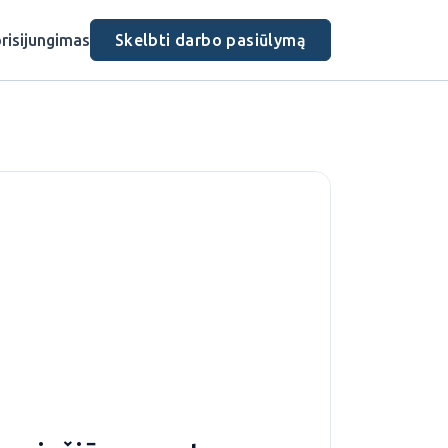
risijungimas
Skelbti darbo pasiūlymą