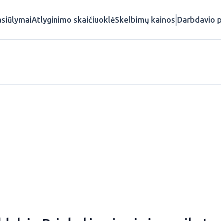
siūlymai
Atlyginimo skaičiuoklė
Skelbimų kainos
Darbdavio p