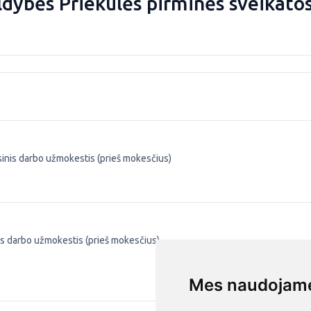
ldybės Priekulės pirminės sveikatos
inis darbo užmokestis (prieš mokesčius)
is darbo užmokestis (prieš mokesčius)
Mes naudojame