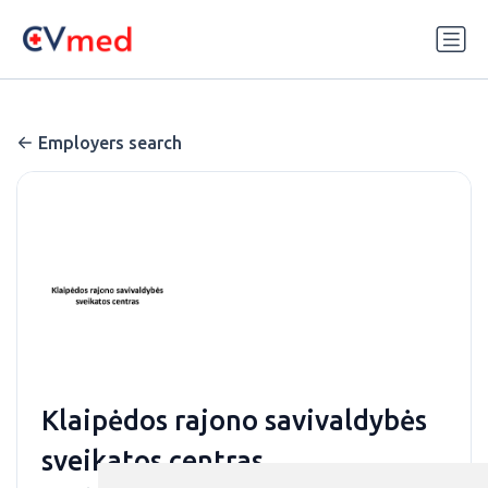
Update cookies preferences
Employers search
Klaipėdos rajono savivaldybės
sveikatos centras