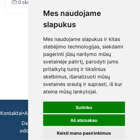
0 skelbimai (-ų)
www.gsc.lt
Mes naudojame
slapukus
Mes naudojame slapukus ir kitas
stebėjimo technologijas, siekdami
pagerinti jūsų naršymo mūsų
svetainėje patirtį, parodyti jums
pritaikytą turinį ir tikslinius
skelbimus, išanalizuoti mūsų
svetainės srautą ir suprasti, iš kur
ateina mūsų lankytojai.
Sutinku
Kontaktai
•
Apie mus
•
Naudojimosi taisykės
•
Privatumo politika
Aš atsisakau
Darbo skelbimai ir pasiūlymai: gydytojams,
odontologams, slaugytojams, veterinarams,
Keisti mano pasirinkimus
vaistininkams.