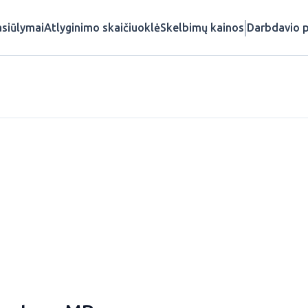
siūlymai
Atlyginimo skaičiuoklė
Skelbimų kainos
Darbdavio p