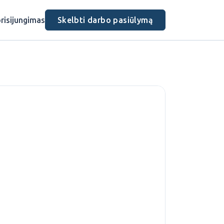
risijungimas
Skelbti darbo pasiūlymą