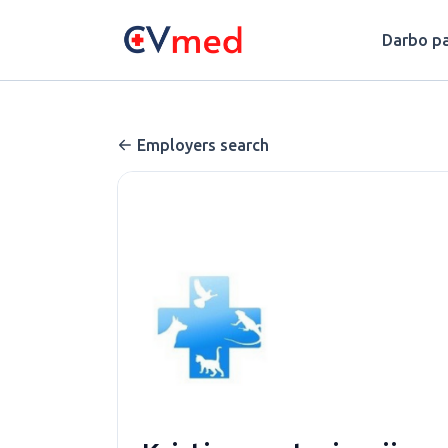
Update cookies preferences
Darbo pa
Employers search