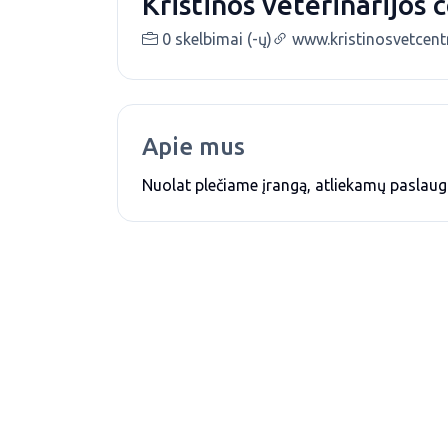
Kristinos veterinarijos 
0 skelbimai (-ų)
www.kristinosvetcentr
Apie mus
Nuolat plečiame įrangą, atliekamų paslaug