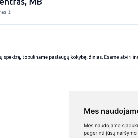
centras, MB
as.lt
ų spektrą, tobuliname paslaugų kokybę, žinias. Esame atviri i
Mes naudojame
Mes naudojame slapukus
pagerinti jūsų naršymo 