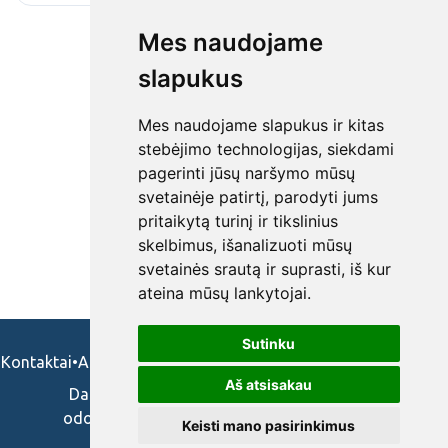
Mes naudojame
slapukus
Mes naudojame slapukus ir kitas
stebėjimo technologijas, siekdami
pagerinti jūsų naršymo mūsų
svetainėje patirtį, parodyti jums
pritaikytą turinį ir tikslinius
skelbimus, išanalizuoti mūsų
svetainės srautą ir suprasti, iš kur
ateina mūsų lankytojai.
Sutinku
Kontaktai
•
Apie mus
•
Naudojimosi taisykės
•
Privatumo politika
Aš atsisakau
Darbo skelbimai ir pasiūlymai: gydytojams,
odontologams, slaugytojams, veterinarams,
Keisti mano pasirinkimus
vaistininkams.