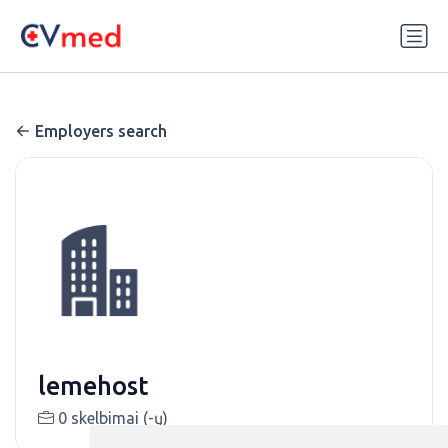
Update cookies preferences
Employers search
lemehost
0 skelbimai (-ų)