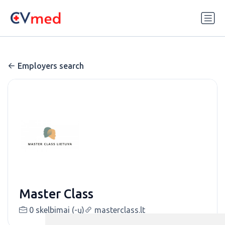
Update cookies preferences
Employers search
Master Class
0 skelbimai (-ų)
masterclass.lt