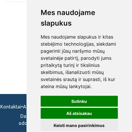
Mes naudojame
slapukus
Mes naudojame slapukus ir kitas
stebėjimo technologijas, siekdami
pagerinti jūsų naršymo mūsų
svetainėje patirtį, parodyti jums
pritaikytą turinį ir tikslinius
skelbimus, išanalizuoti mūsų
svetainės srautą ir suprasti, iš kur
ateina mūsų lankytojai.
Sutinku
Kontaktai
•
Apie mus
•
Naudojimosi taisykės
•
Privatumo politika
Aš atsisakau
Darbo skelbimai ir pasiūlymai: gydytojams,
odontologams, slaugytojams, veterinarams,
Keisti mano pasirinkimus
vaistininkams.