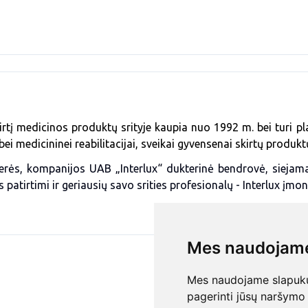
irtį medicinos produktų srityje kaupia nuo 1992 m. bei turi p
bei medicininei reabilitacijai, sveikai gyvensenai skirtų produk
erės, kompanijos UAB „Interlux“ dukterinė bendrovė, siejama
s patirtimi ir geriausių savo srities profesionalų - Interlux įmo
Mes naudojame
Mes naudojame slapukus
pagerinti jūsų naršymo 