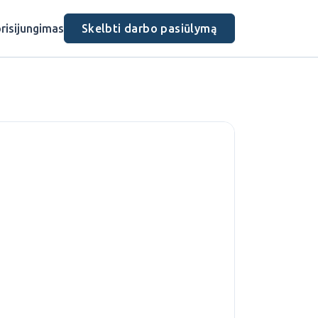
risijungimas
Skelbti darbo pasiūlymą