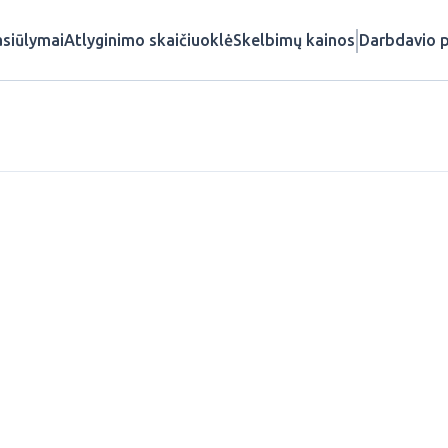
siūlymai
Atlyginimo skaičiuoklė
Skelbimų kainos
Darbdavio p