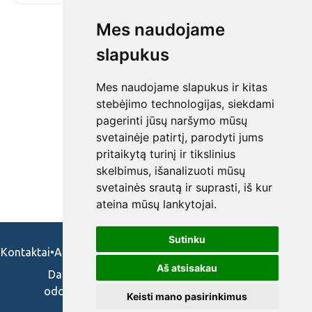
Mes naudojame
slapukus
Mes naudojame slapukus ir kitas
stebėjimo technologijas, siekdami
pagerinti jūsų naršymo mūsų
svetainėje patirtį, parodyti jums
pritaikytą turinį ir tikslinius
skelbimus, išanalizuoti mūsų
svetainės srautą ir suprasti, iš kur
ateina mūsų lankytojai.
Sutinku
Kontaktai
•
Apie mus
•
Naudojimosi taisykės
•
Privatumo politika
Aš atsisakau
Darbo skelbimai ir pasiūlymai: gydytojams,
odontologams, slaugytojams, veterinarams,
Keisti mano pasirinkimus
vaistininkams.