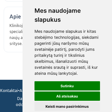
Mes naudojame
Apie mus
slapukus
Klinikoje subūrėme patyrusių ir kvalifikuotų
Mes naudojame slapukus ir kitas
specialistų komandą, kartu tobulėjame ir siekiame
stebėjimo technologijas, siekdami
naujų ambicingų tikslų tiek medicinos, tiek mokslo
pagerinti jūsų naršymo mūsų
srityse.
svetainėje patirtį, parodyti jums
pritaikytą turinį ir tikslinius
skelbimus, išanalizuoti mūsų
svetainės srautą ir suprasti, iš kur
ateina mūsų lankytojai.
Sutinku
Kontaktai
•
Apie mus
•
Naudojimosi taisykės
•
Privatumo politika
Aš atsisakau
Darbo skelbimai ir pasiūlymai: gydytojams,
odontologams, slaugytojams, veterinarams,
Keisti mano pasirinkimus
vaistininkams.