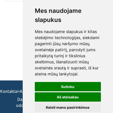
Mes naudojame
slapukus
Mes naudojame slapukus ir kitas
stebėjimo technologijas, siekdami
pagerinti jūsų naršymo mūsų
svetainėje patirtį, parodyti jums
pritaikytą turinį ir tikslinius
skelbimus, išanalizuoti mūsų
svetainės srautą ir suprasti, iš kur
ateina mūsų lankytojai.
Sutinku
Kontaktai
•
Apie mus
•
Naudojimosi taisykės
•
Privatumo politika
Aš atsisakau
Darbo skelbimai ir pasiūlymai: gydytojams,
odontologams, slaugytojams, veterinarams,
Keisti mano pasirinkimus
vaistininkams.