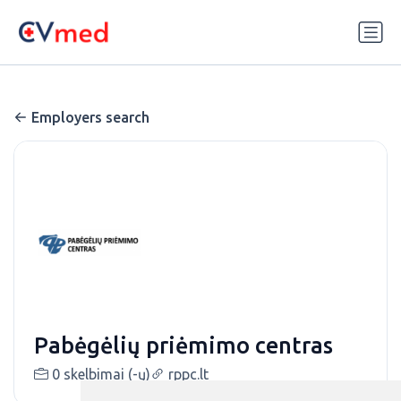
Update cookies preferences
Employers search
Pabėgėlių priėmimo centras
0 skelbimai (-ų)
rppc.lt