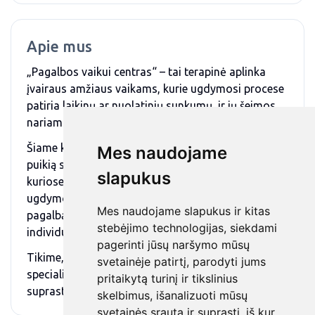
Apie mus
„Pagalbos vaikui centras“ – tai terapinė aplinka
įvairaus amžiaus vaikams, kurie ugdymosi procese
patiria laikinų ar nuolatinių sunkumų, ir jų šeimos
nariams.
Šiame kompleksinės pagalbos centre esame subūrę
Mes naudojame
puikią specialistų komandą. Drauge kuriame erdves,
slapukus
kuriose atliepiame kiekvieno vaiko individualius
ugdymosi poreikius. Siekdami padėti vaikui, į
Mes naudojame slapukus ir kitas
pagalbą įtraukiame ir jo šeimos narius, sudarome
stebėjimo technologijas, siekdami
individualius pagalbos planus, fiksuojame pažangą.
pagerinti jūsų naršymo mūsų
Tikime, kad būtent tokioje aplinkoje ir profesionalių
svetainėje patirtį, parodyti jums
specialistų apsuptyje vaikai gali atsiverti, lengviau
pritaikytą turinį ir tikslinius
suprasti save ir įveikti kylančius iššūkius.
skelbimus, išanalizuoti mūsų
svetainės srautą ir suprasti, iš kur