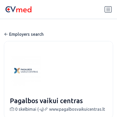
Update cookies preferences
Employers search
Pagalbos vaikui centras
0 skelbimai (-ų)
www.pagalbosvaikuicentras.lt