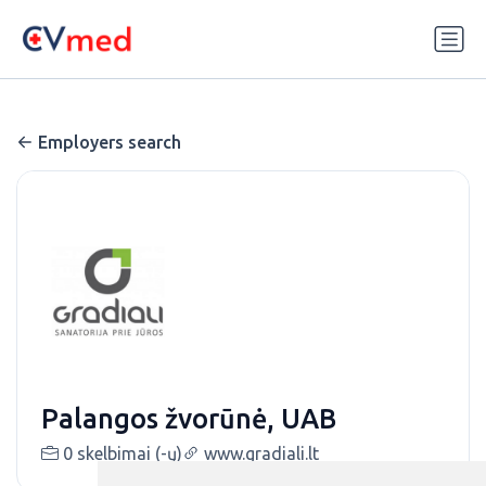
Update cookies preferences
Employers search
Palangos žvorūnė, UAB
0 skelbimai (-ų)
www.gradiali.lt