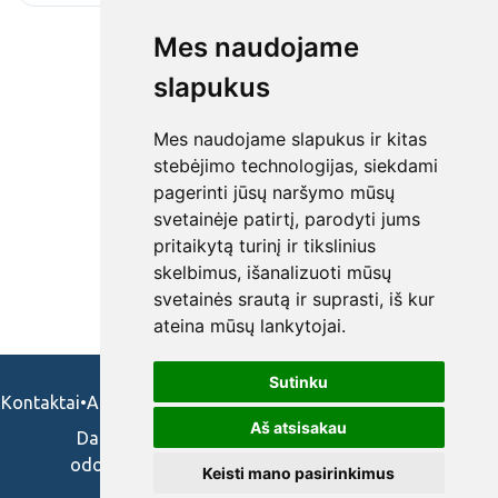
Mes naudojame
slapukus
Mes naudojame slapukus ir kitas
stebėjimo technologijas, siekdami
pagerinti jūsų naršymo mūsų
svetainėje patirtį, parodyti jums
pritaikytą turinį ir tikslinius
skelbimus, išanalizuoti mūsų
svetainės srautą ir suprasti, iš kur
ateina mūsų lankytojai.
Sutinku
Kontaktai
•
Apie mus
•
Naudojimosi taisykės
•
Privatumo politika
Aš atsisakau
Darbo skelbimai ir pasiūlymai: gydytojams,
odontologams, slaugytojams, veterinarams,
Keisti mano pasirinkimus
vaistininkams.