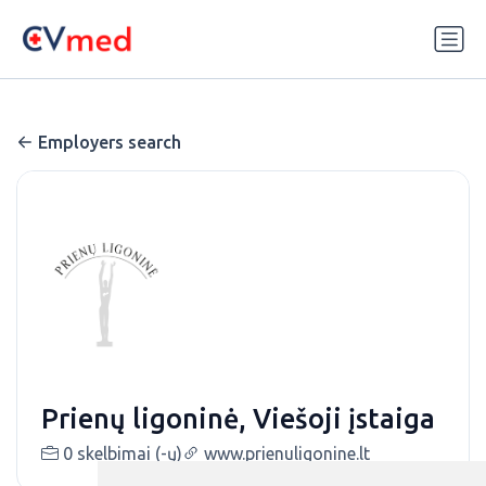
Update cookies preferences
Employers search
Prienų ligoninė, Viešoji įstaiga
0 skelbimai (-ų)
www.prienuligonine.lt