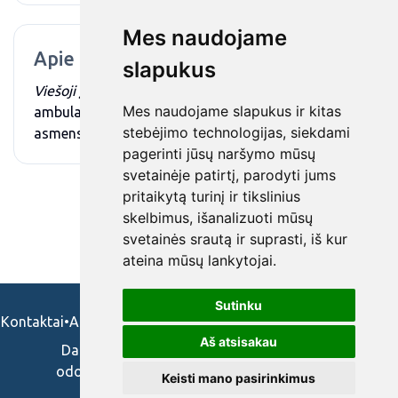
Mes naudojame
Apie mus
slapukus
Viešoji įstaiga Prienų ligoninė
– teikia
Mes naudojame slapukus ir kitas
ambulatorines ir stacionarines antrinio lygio
stebėjimo technologijas, siekdami
asmens sveikatos priežiūros paslaugas.
pagerinti jūsų naršymo mūsų
svetainėje patirtį, parodyti jums
pritaikytą turinį ir tikslinius
skelbimus, išanalizuoti mūsų
svetainės srautą ir suprasti, iš kur
ateina mūsų lankytojai.
Sutinku
Kontaktai
•
Apie mus
•
Naudojimosi taisykės
•
Privatumo politika
Aš atsisakau
Darbo skelbimai ir pasiūlymai: gydytojams,
odontologams, slaugytojams, veterinarams,
Keisti mano pasirinkimus
vaistininkams.