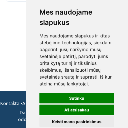
Mes naudojame
slapukus
Mes naudojame slapukus ir kitas
stebėjimo technologijas, siekdami
pagerinti jūsų naršymo mūsų
svetainėje patirtį, parodyti jums
pritaikytą turinį ir tikslinius
skelbimus, išanalizuoti mūsų
svetainės srautą ir suprasti, iš kur
ateina mūsų lankytojai.
Sutinku
Kontaktai
•
Apie mus
•
Naudojimosi taisykės
•
Privatumo politika
Aš atsisakau
Darbo skelbimai ir pasiūlymai: gydytojams,
odontologams, slaugytojams, veterinarams,
Keisti mano pasirinkimus
vaistininkams.