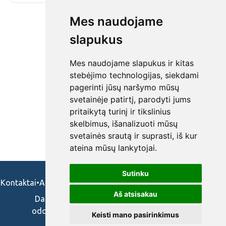
Mes naudojame
slapukus
Mes naudojame slapukus ir kitas
stebėjimo technologijas, siekdami
pagerinti jūsų naršymo mūsų
svetainėje patirtį, parodyti jums
pritaikytą turinį ir tikslinius
skelbimus, išanalizuoti mūsų
svetainės srautą ir suprasti, iš kur
ateina mūsų lankytojai.
Sutinku
Kontaktai
•
Apie mus
•
Naudojimosi taisykės
•
Privatumo politika
Aš atsisakau
Darbo skelbimai ir pasiūlymai: gydytojams,
odontologams, slaugytojams, veterinarams,
Keisti mano pasirinkimus
vaistininkams.