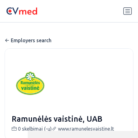
Update cookies preferences
Employers search
Ramunėlės vaistinė, UAB
0 skelbimai (-ų)
www.ramunelesvaistine.lt