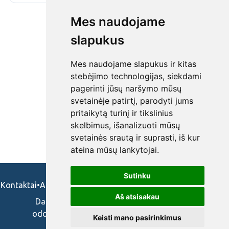
Mes naudojame
slapukus
Mes naudojame slapukus ir kitas
stebėjimo technologijas, siekdami
pagerinti jūsų naršymo mūsų
svetainėje patirtį, parodyti jums
pritaikytą turinį ir tikslinius
skelbimus, išanalizuoti mūsų
svetainės srautą ir suprasti, iš kur
ateina mūsų lankytojai.
Sutinku
Kontaktai
•
Apie mus
•
Naudojimosi taisykės
•
Privatumo politika
Aš atsisakau
Darbo skelbimai ir pasiūlymai: gydytojams,
odontologams, slaugytojams, veterinarams,
Keisti mano pasirinkimus
vaistininkams.