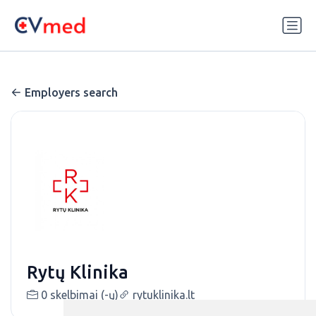
Update cookies preferences
Employers search
Rytų Klinika
0 skelbimai (-ų)
rytuklinika.lt