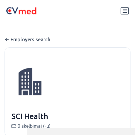
Update cookies preferences
Employers search
SCI Health
0 skelbimai (-ų)