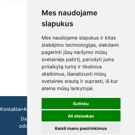
Mes naudojame
slapukus
Mes naudojame slapukus ir kitas
stebėjimo technologijas, siekdami
pagerinti jūsų naršymo mūsų
svetainėje patirtį, parodyti jums
pritaikytą turinį ir tikslinius
skelbimus, išanalizuoti mūsų
svetainės srautą ir suprasti, iš kur
ateina mūsų lankytojai.
Sutinku
Kontaktai
•
Apie mus
•
Naudojimosi taisykės
•
Privatumo politika
Aš atsisakau
Darbo skelbimai ir pasiūlymai: gydytojams,
odontologams, slaugytojams, veterinarams,
Keisti mano pasirinkimus
vaistininkams.