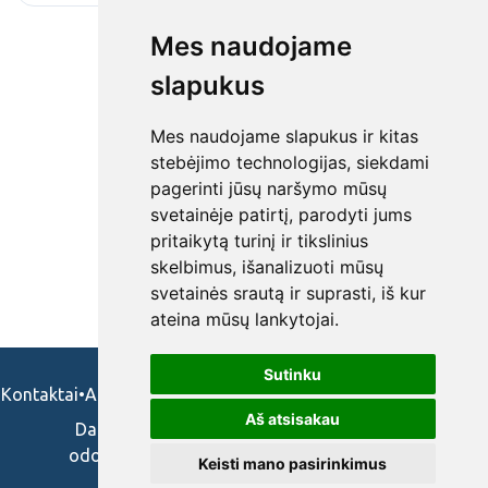
Mes naudojame
slapukus
Mes naudojame slapukus ir kitas
stebėjimo technologijas, siekdami
pagerinti jūsų naršymo mūsų
svetainėje patirtį, parodyti jums
pritaikytą turinį ir tikslinius
skelbimus, išanalizuoti mūsų
svetainės srautą ir suprasti, iš kur
ateina mūsų lankytojai.
Sutinku
Kontaktai
•
Apie mus
•
Naudojimosi taisykės
•
Privatumo politika
Aš atsisakau
Darbo skelbimai ir pasiūlymai: gydytojams,
odontologams, slaugytojams, veterinarams,
Keisti mano pasirinkimus
vaistininkams.