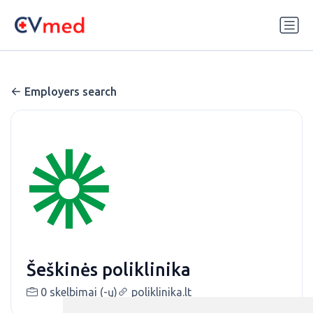
Update cookies preferences
Employers search
Šeškinės poliklinika
0 skelbimai (-ų)
poliklinika.lt