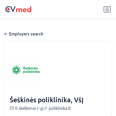
Update cookies preferences
Employers search
Šeškinės poliklinika, VšĮ
0 skelbimai (-ų)
poliklinika.lt