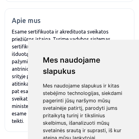
Apie mus
Esame sertifikuota ir akredituota sveikatos
priežiūros įstaiga. Turime vadybos sistemas
sertifikuojančios viešosios įstaigos „LST Sert“
išduotą Atitikties sertifikatą Nr. 9000-503, kuriuo
Mes naudojame
pažymima, kad asmens sveikatos pirminio ir
antrinio lygių ambulatorinių paslaugų teikimo
slapukus
srityje poliklinikos kokybės vadybos sistema
atitinka LST EN ISO 9001:2015 reikalavimus, taip
Mes naudojame slapukus ir kitas
pat esame gavę Valstybinės akreditavimo
stebėjimo technologijas, siekdami
sveikatos priežiūros veiklai prie LR sveikatos
pagerinti jūsų naršymo mūsų
ministerijos pažymėjimą Nr. J24-45, liudijantį, jog
svetainėje patirtį, parodyti jums
esame akredituoti šeimos medicinos paslaugai
pritaikytą turinį ir tikslinius
teikti.
skelbimus, išanalizuoti mūsų
svetainės srautą ir suprasti, iš kur
ateina mūsų lankytojai.