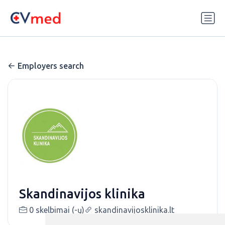
Update cookies preferences
Employers search
Skandinavijos klinika
0 skelbimai (-ų)
skandinavijosklinika.lt