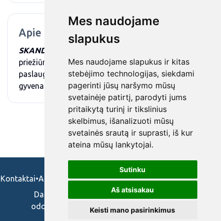
Mes naudojame
Apie mus
slapukus
SKANDINAVIJOS KLINIKA
- asmens sveikatos
Mes naudojame slapukus ir kitas
priežiūros įstaiga, teikianti ambulatorines slaugos
stebėjimo technologijas, siekdami
paslaugas senjorams ir paliatyviems pacientams
pagerinti jūsų naršymo mūsų
gyvenantiems socialinės globos įstaigose.
svetainėje patirtį, parodyti jums
pritaikytą turinį ir tikslinius
skelbimus, išanalizuoti mūsų
svetainės srautą ir suprasti, iš kur
ateina mūsų lankytojai.
Sutinku
Kontaktai
•
Apie mus
•
Naudojimosi taisykės
•
Privatumo politika
Aš atsisakau
Darbo skelbimai ir pasiūlymai: gydytojams,
odontologams, slaugytojams, veterinarams,
Keisti mano pasirinkimus
vaistininkams.