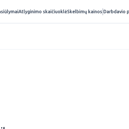
siūlymai
Atlyginimo skaičiuoklė
Skelbimų kainos
Darbdavio p