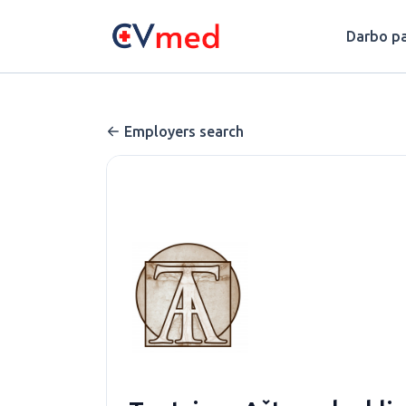
Update cookies preferences
Darbo pa
Employers search