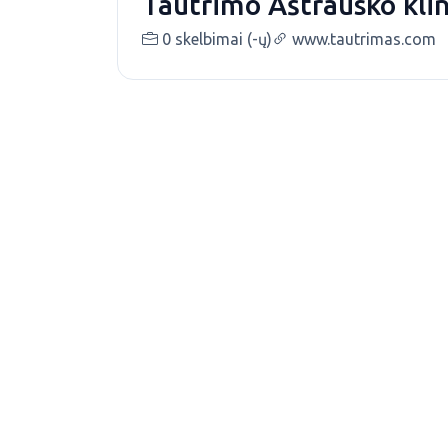
Tautrimo Aštrausko kli
0 skelbimai (-ų)
www.tautrimas.com