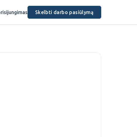
risijungimas
Skelbti darbo pasiūlymą