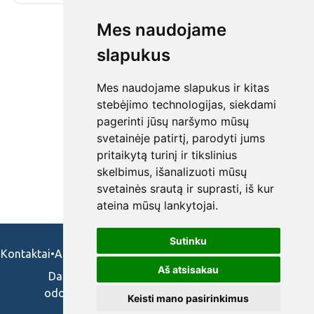
Mes naudojame
slapukus
Mes naudojame slapukus ir kitas
stebėjimo technologijas, siekdami
pagerinti jūsų naršymo mūsų
svetainėje patirtį, parodyti jums
pritaikytą turinį ir tikslinius
skelbimus, išanalizuoti mūsų
svetainės srautą ir suprasti, iš kur
ateina mūsų lankytojai.
Sutinku
Kontaktai
•
Apie mus
•
Naudojimosi taisykės
•
Privatumo politika
Aš atsisakau
Darbo skelbimai ir pasiūlymai: gydytojams,
odontologams, slaugytojams, veterinarams,
Keisti mano pasirinkimus
vaistininkams.