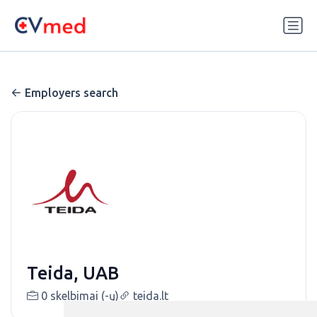
Update cookies preferences
Employers search
Teida, UAB
0 skelbimai (-ų)
teida.lt