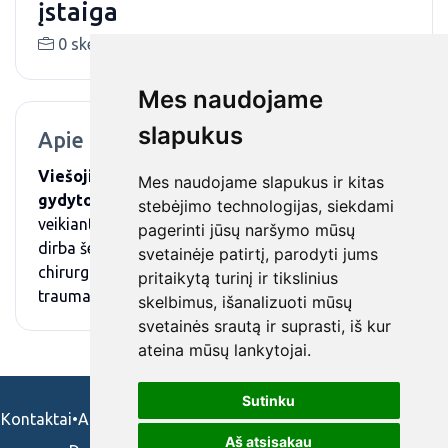
įstaiga
0 skelbimai (-ų)
tilzesbpg.lt
Mes naudojame
slapukus
Apie mus
Viešoji įstaiga Tilžės g. bendrosios praktikos
Mes naudojame slapukus ir kitas
gydytojo kabinetas
jau 22 metus sėkmingai
stebėjimo technologijas, siekdami
veikiantis šeimos sveikatos centras Šiauliuose. Čia
pagerinti jūsų naršymo mūsų
dirba šeimos gydytojai, akušeriai – ginekologai,
svetainėje patirtį, parodyti jums
chirurgai, endoskopuotojas, ortopedas –
pritaikytą turinį ir tikslinius
traumatologas, odontologai.
skelbimus, išanalizuoti mūsų
svetainės srautą ir suprasti, iš kur
ateina mūsų lankytojai.
Sutinku
Kontaktai
•
Apie mus
•
Naudojimosi taisykės
•
Privatumo politika
Aš atsisakau