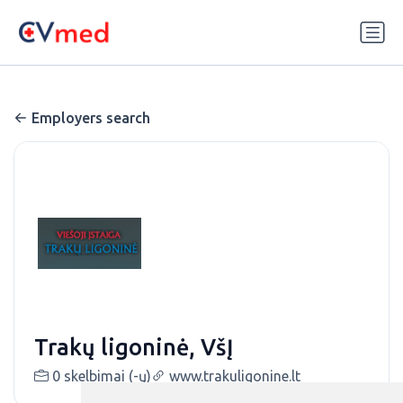
Update cookies preferences
Employers search
Trakų ligoninė, VšĮ
0 skelbimai (-ų)
www.trakuligonine.lt