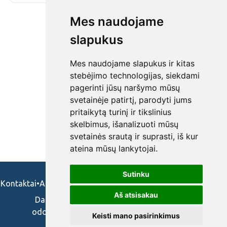
Mes naudojame
slapukus
Mes naudojame slapukus ir kitas
stebėjimo technologijas, siekdami
pagerinti jūsų naršymo mūsų
svetainėje patirtį, parodyti jums
pritaikytą turinį ir tikslinius
skelbimus, išanalizuoti mūsų
svetainės srautą ir suprasti, iš kur
ateina mūsų lankytojai.
Sutinku
Kontaktai
•
Apie mus
•
Naudojimosi taisykės
•
Privatumo politika
Aš atsisakau
Darbo skelbimai ir pasiūlymai: gydytojams,
odontologams, slaugytojams, veterinarams,
Keisti mano pasirinkimus
vaistininkams.