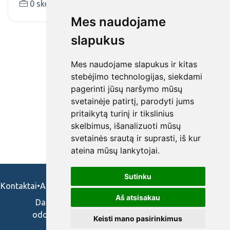
0 skelbimai (-ų)
Mes naudojame
slapukus
Mes naudojame slapukus ir kitas
stebėjimo technologijas, siekdami
pagerinti jūsų naršymo mūsų
svetainėje patirtį, parodyti jums
pritaikytą turinį ir tikslinius
skelbimus, išanalizuoti mūsų
svetainės srautą ir suprasti, iš kur
ateina mūsų lankytojai.
Sutinku
Kontaktai
•
Apie mus
•
Naudojimosi taisykės
•
Privatumo politika
Aš atsisakau
Darbo skelbimai ir pasiūlymai: gydytojams,
odontologams, slaugytojams, veterinarams,
Keisti mano pasirinkimus
vaistininkams.