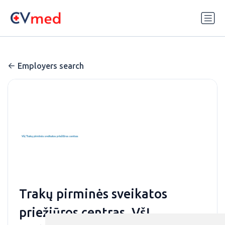
Update cookies preferences
Employers search
Trakų pirminės sveikatos
priežiūros centras, VšĮ