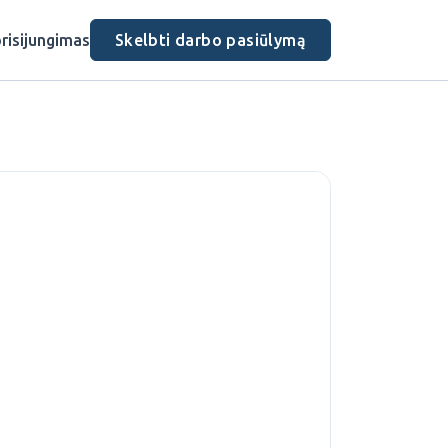
risijungimas
Skelbti darbo pasiūlymą