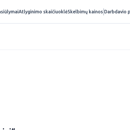
siūlymai
Atlyginimo skaičiuoklė
Skelbimų kainos
Darbdavio p