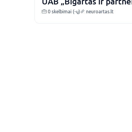
UAB „Bigartas ir partne
0 skelbimai (-ų)
neuroartas.lt