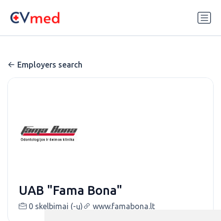
Update cookies preferences
Employers search
UAB "Fama Bona"
0 skelbimai (-ų)
www.famabona.lt