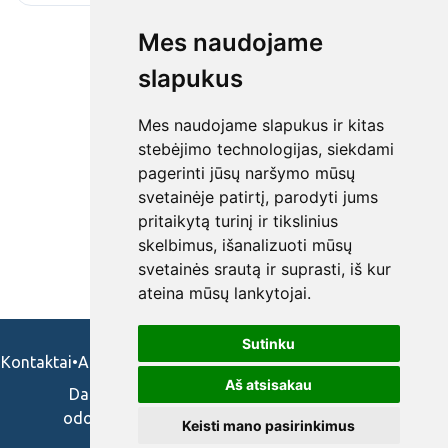
Mes naudojame
slapukus
Mes naudojame slapukus ir kitas
stebėjimo technologijas, siekdami
pagerinti jūsų naršymo mūsų
svetainėje patirtį, parodyti jums
pritaikytą turinį ir tikslinius
skelbimus, išanalizuoti mūsų
svetainės srautą ir suprasti, iš kur
ateina mūsų lankytojai.
Sutinku
Kontaktai
•
Apie mus
•
Naudojimosi taisykės
•
Privatumo politika
Aš atsisakau
Darbo skelbimai ir pasiūlymai: gydytojams,
odontologams, slaugytojams, veterinarams,
Keisti mano pasirinkimus
vaistininkams.