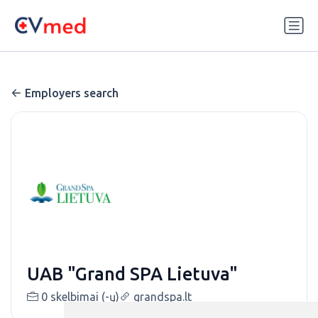
Update cookies preferences
Employers search
UAB "Grand SPA Lietuva"
0 skelbimai (-ų)
grandspa.lt