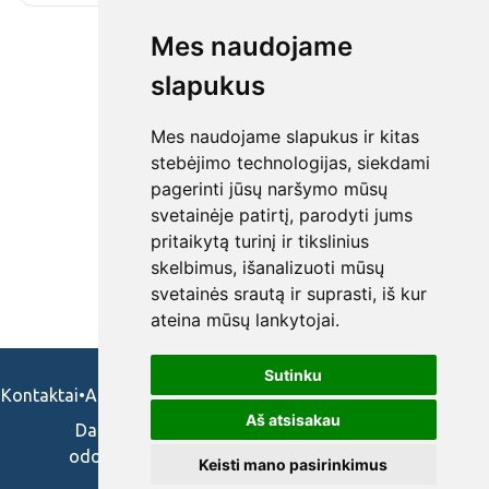
Mes naudojame
slapukus
Mes naudojame slapukus ir kitas
stebėjimo technologijas, siekdami
pagerinti jūsų naršymo mūsų
svetainėje patirtį, parodyti jums
pritaikytą turinį ir tikslinius
skelbimus, išanalizuoti mūsų
svetainės srautą ir suprasti, iš kur
ateina mūsų lankytojai.
Sutinku
Kontaktai
•
Apie mus
•
Naudojimosi taisykės
•
Privatumo politika
Aš atsisakau
Darbo skelbimai ir pasiūlymai: gydytojams,
odontologams, slaugytojams, veterinarams,
Keisti mano pasirinkimus
vaistininkams.