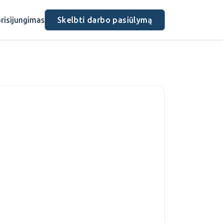
risijungimas
Skelbti darbo pasiūlymą