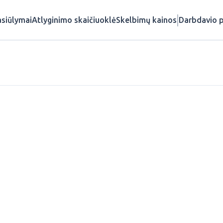
siūlymai
Atlyginimo skaičiuoklė
Skelbimų kainos
Darbdavio p