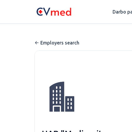
Update cookies preferences
Darbo pa
Employers search