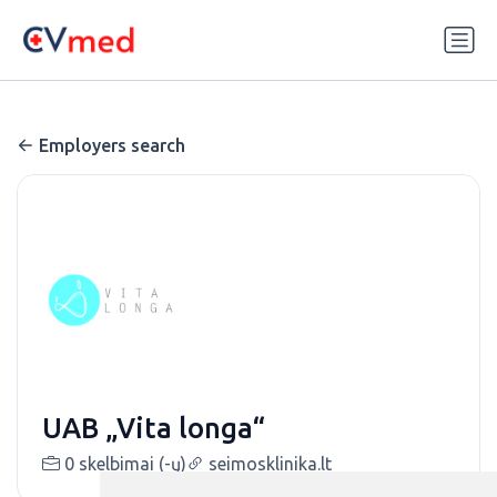
Update cookies preferences
Employers search
UAB „Vita longa“
0 skelbimai (-ų)
seimosklinika.lt