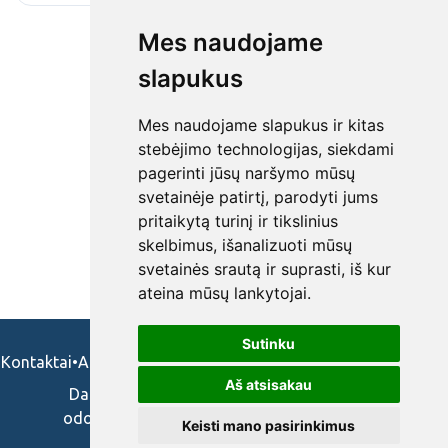
Mes naudojame
slapukus
Mes naudojame slapukus ir kitas
stebėjimo technologijas, siekdami
pagerinti jūsų naršymo mūsų
svetainėje patirtį, parodyti jums
pritaikytą turinį ir tikslinius
skelbimus, išanalizuoti mūsų
svetainės srautą ir suprasti, iš kur
ateina mūsų lankytojai.
Sutinku
Kontaktai
•
Apie mus
•
Naudojimosi taisykės
•
Privatumo politika
Aš atsisakau
Darbo skelbimai ir pasiūlymai: gydytojams,
odontologams, slaugytojams, veterinarams,
Keisti mano pasirinkimus
vaistininkams.