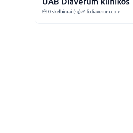
UAB Diaverum klinikos
0 skelbimai (-ų)
li.diaverum.com