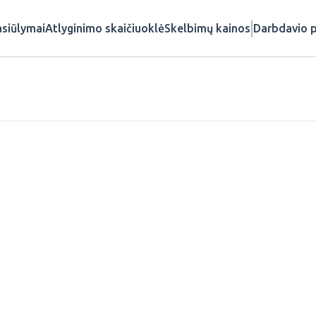
siūlymai
Atlyginimo skaičiuoklė
Skelbimų kainos
Darbdavio p