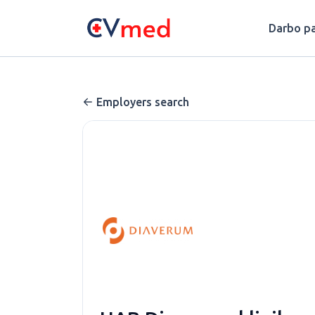
Update cookies preferences
Darbo pa
Employers search