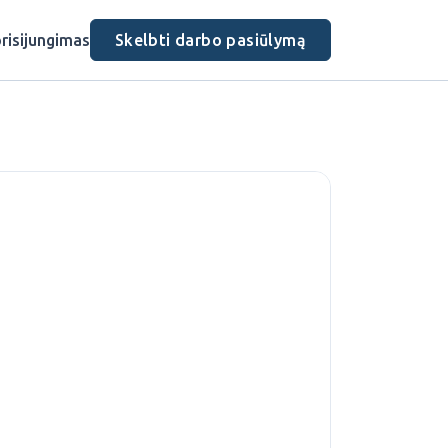
risijungimas
Skelbti darbo pasiūlymą