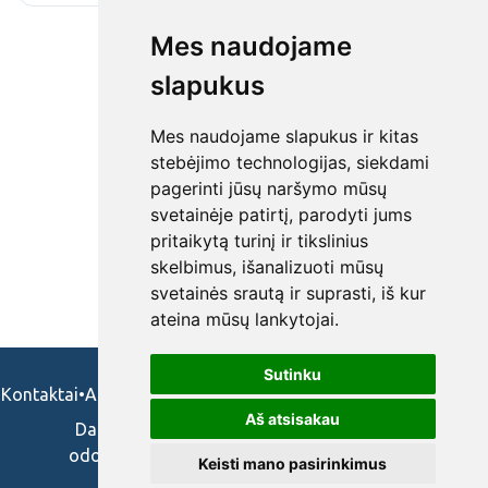
Mes naudojame
slapukus
Mes naudojame slapukus ir kitas
stebėjimo technologijas, siekdami
pagerinti jūsų naršymo mūsų
svetainėje patirtį, parodyti jums
pritaikytą turinį ir tikslinius
skelbimus, išanalizuoti mūsų
svetainės srautą ir suprasti, iš kur
ateina mūsų lankytojai.
Sutinku
Kontaktai
•
Apie mus
•
Naudojimosi taisykės
•
Privatumo politika
Aš atsisakau
Darbo skelbimai ir pasiūlymai: gydytojams,
odontologams, slaugytojams, veterinarams,
Keisti mano pasirinkimus
vaistininkams.