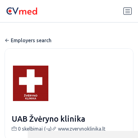
Update cookies preferences
Employers search
UAB Žvėryno klinika
0 skelbimai (-ų)
www.zverynoklinika.lt