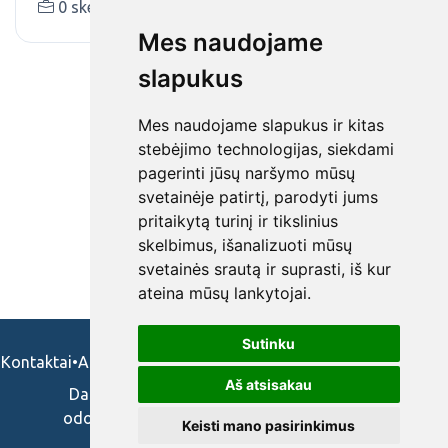
0 skelbimai (-ų)
vvkt.lt
Mes naudojame
slapukus
Mes naudojame slapukus ir kitas
stebėjimo technologijas, siekdami
pagerinti jūsų naršymo mūsų
svetainėje patirtį, parodyti jums
pritaikytą turinį ir tikslinius
skelbimus, išanalizuoti mūsų
svetainės srautą ir suprasti, iš kur
ateina mūsų lankytojai.
Sutinku
Kontaktai
•
Apie mus
•
Naudojimosi taisykės
•
Privatumo politika
Aš atsisakau
Darbo skelbimai ir pasiūlymai: gydytojams,
odontologams, slaugytojams, veterinarams,
Keisti mano pasirinkimus
vaistininkams.