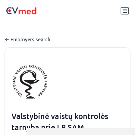
Update cookies preferences
Employers search
Valstybinė vaistų kontrolės
tarnyba prie LR SAM