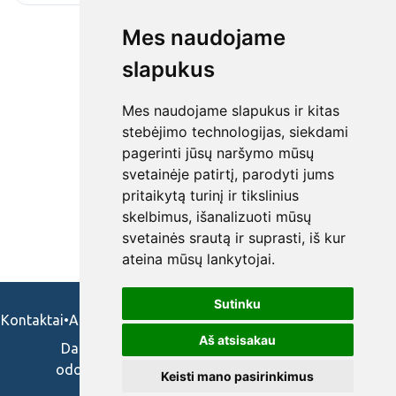
Mes naudojame
slapukus
Mes naudojame slapukus ir kitas
stebėjimo technologijas, siekdami
pagerinti jūsų naršymo mūsų
svetainėje patirtį, parodyti jums
pritaikytą turinį ir tikslinius
skelbimus, išanalizuoti mūsų
svetainės srautą ir suprasti, iš kur
ateina mūsų lankytojai.
Sutinku
Kontaktai
•
Apie mus
•
Naudojimosi taisykės
•
Privatumo politika
Aš atsisakau
Darbo skelbimai ir pasiūlymai: gydytojams,
odontologams, slaugytojams, veterinarams,
Keisti mano pasirinkimus
vaistininkams.