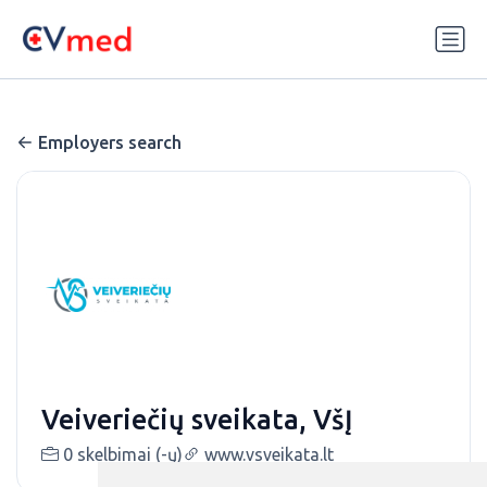
Update cookies preferences
Employers search
Veiveriečių sveikata, VšĮ
0 skelbimai (-ų)
www.vsveikata.lt