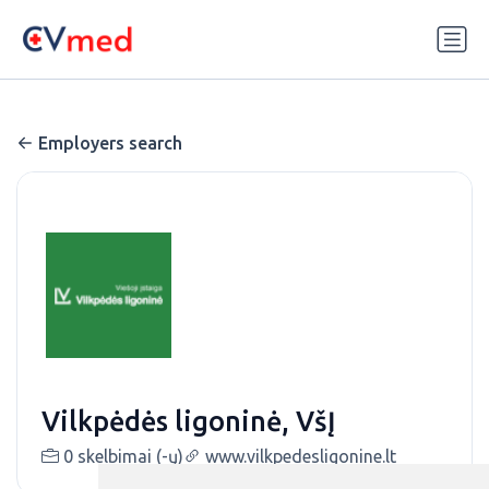
Update cookies preferences
Employers search
Vilkpėdės ligoninė, VšĮ
0 skelbimai (-ų)
www.vilkpedesligonine.lt