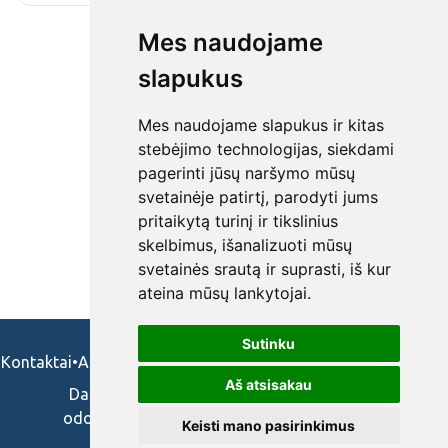
Mes naudojame
slapukus
Mes naudojame slapukus ir kitas
stebėjimo technologijas, siekdami
pagerinti jūsų naršymo mūsų
svetainėje patirtį, parodyti jums
pritaikytą turinį ir tikslinius
skelbimus, išanalizuoti mūsų
svetainės srautą ir suprasti, iš kur
ateina mūsų lankytojai.
Sutinku
Kontaktai
•
Apie mus
•
Naudojimosi taisykės
•
Privatumo politika
Aš atsisakau
Darbo skelbimai ir pasiūlymai: gydytojams,
odontologams, slaugytojams, veterinarams,
Keisti mano pasirinkimus
vaistininkams.